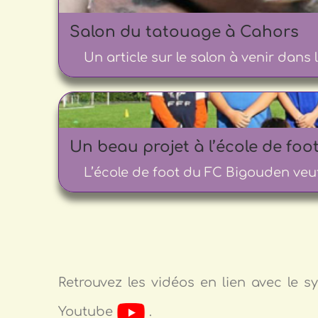
Salon du tatouage à Cahors
Un article sur le salon à venir dans la
Un beau projet à l’école de fo
L’école de foot du FC Bigouden veut
Retrouvez les vidéos en lien avec le 
Youtube
.