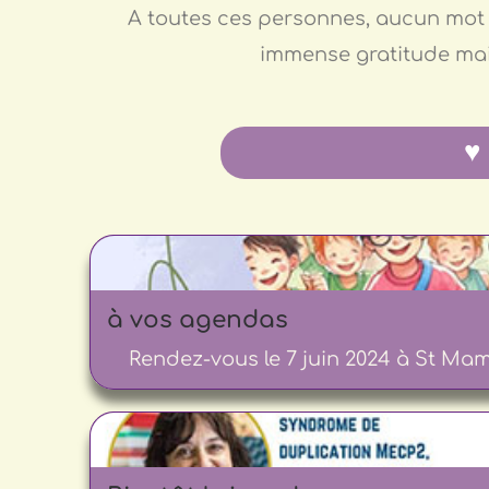
A toutes ces personnes, aucun mot 
immense gratitude ma
♥
à vos agendas
Rendez-vous le 7 juin 2024 à St Mame