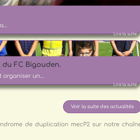
...
Lire la suite
ot du FC Bigouden.
 organiser un...
Lire la suite
Voir la suite des actualités
syndrome de duplication mecP2 sur notre chaîn