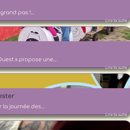
rand pas !...
Lire la suite
uest » propose une...
Lire la suite
ester
la journée des...
Lire la suite