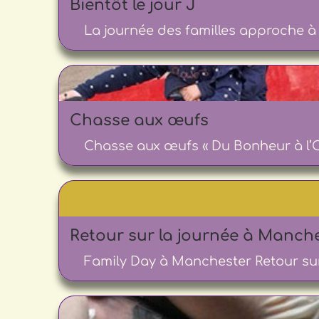
Bientôt le jour J
La journée des familles approche à g
Chasse aux œufs
Chasse aux œufs « Du Bonheur à l’O
Retour sur la journée à Manch
Family Day à Manchester Retour sur 