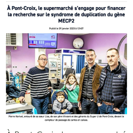
À
Pont-
Croix,
le
supermarché
U
s’engage…