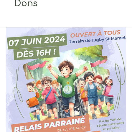
Dons
à
vos
agendas