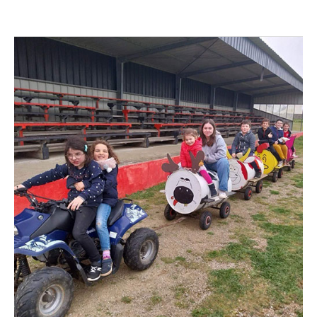
Chasse
aux
œufs