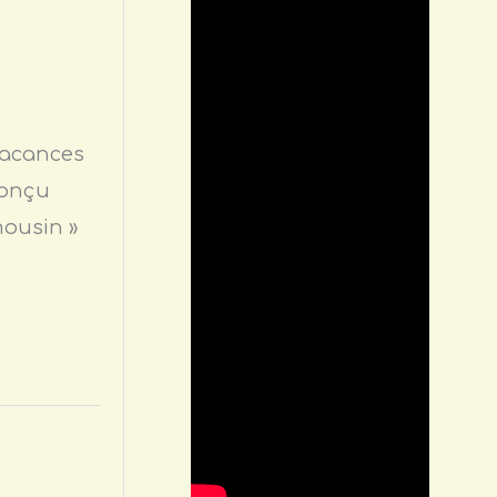
 vacances
conçu
mousin »