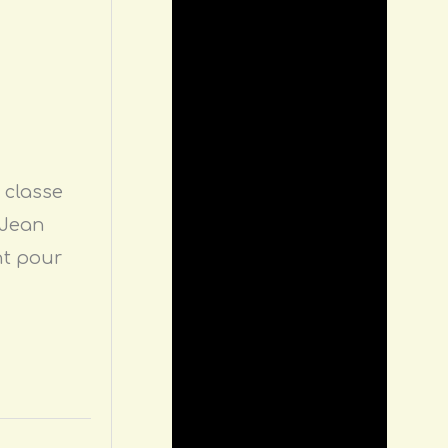
 classe
 Jean
nt pour